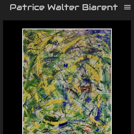
Patrice Walter Biarent
Passer
au
contenu
principal