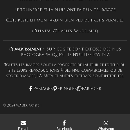
Le tonnerre et la pluie ont fait un tel ravage,
Qu'il reste en mon jardin bien peu de fruits vermeils.
(L'ennemi /Charles Baudelaire)
(°) Avertissement
: SUR CE SITE SONT EXPOSéS DES NUS
PHOTOGRAPHIQUES,! JE N'UTILISE PAS D'I.A
Toutes les images sont la propriété de l'auteur et éditeur du
site, leurs reproductions à des fins commerciales ou de
stock d'images, I.A, Méta et autres systèmes sont interdites.
Partager
Épingler
Partager
© 2024
walter-artiste
¢
E-mail
Facebook
WhatsApp