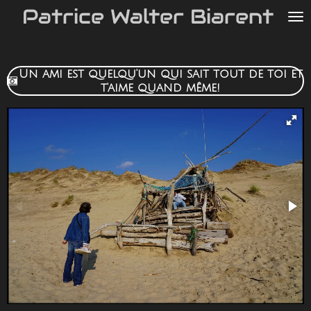
Patrice Walter Biarent
Passer
au
contenu
principal
Un ami est quelqu'un qui sait tout de toi et
t'aime quand même!