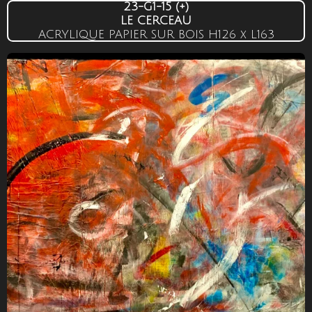
23-G1-15
(+)
LE CERCEAU
ACRYLIQUE PAPIER SUR BOIS
H126 x L163