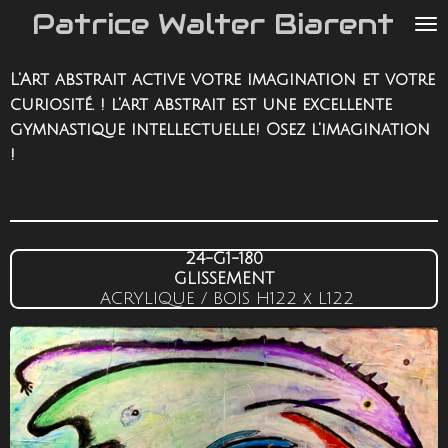
Patrice Walter Biarent
Passer
au
contenu
L'Art abstrait active votre imagination et votre
principal
curiosité. ! l'art abstrait est une excellente
gymnastique intellectuelle! Osez l'imagination
!
24-G1-180
GLISSEMENT
ACRYLIQUE / BOIS
H122 x L122