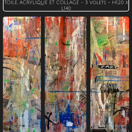
TOILE, ACRYLIQUE ET COLLAGE - 3 volets -
H120
x
L140