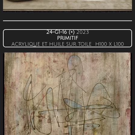
24-G1-16
(+)
2023
PRIMITIF
ACRYLIQUE ET HUILE SUR TOILE
H100 X L100