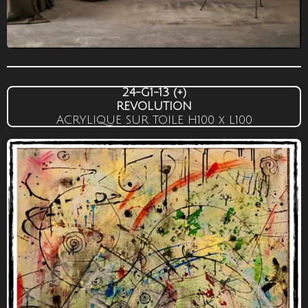
24-G1-13
(+)
REVOLUTION
ACRYLIQUE SUR TOILE
H100 x L100