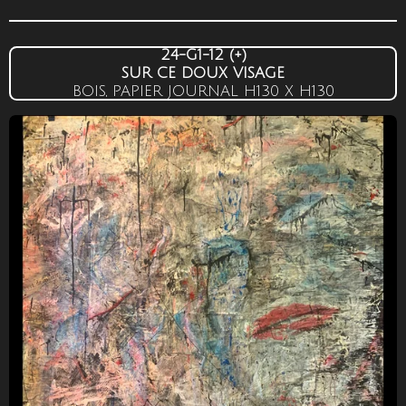
24-G1-12
(+)
SUR CE DOUX VISAGE
BOIS, PAPIER JOURNAL
H130 X H130