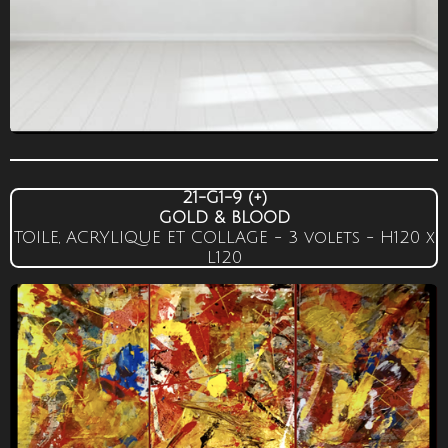
21-G1-9
(+)
GOLD & BLOOD
TOILE, ACRYLIQUE ET COLLAGE - 3 volets -
H120
x
L120